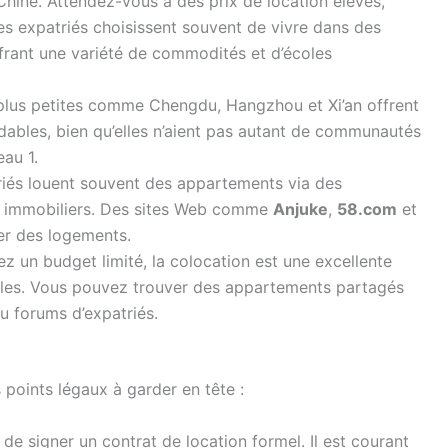
Chine. Attendez-vous à des prix de location élevés,
es expatriés choisissent souvent de vivre dans des
ffrant une variété de commodités et d’écoles
 plus petites comme Chengdu, Hangzhou et Xi’an offrent
ables, bien qu’elles n’aient pas autant de communautés
eau 1.
riés louent souvent des appartements via des
s immobiliers. Des sites Web comme
Anjuke
,
58.com
et
er des logements.
ez un budget limité, la colocation est une excellente
illes. Vous pouvez trouver des appartements partagés
u forums d’expatriés.
 points légaux à garder en tête :
de signer un contrat de location formel. Il est courant