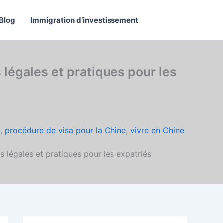
Blog
Immigration d’investissement
égales et pratiques pour les
e
,
procédure de visa pour la Chine
,
vivre en Chine
légales et pratiques pour les expatriés