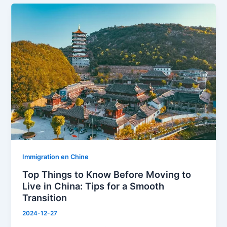
Top
Things
to
Know
Before
Moving
to
Live
in
China:
Tips
for
a
Immigration en Chine
Smooth
Top Things to Know Before Moving to
Transition
Live in China: Tips for a Smooth
Transition
2024-12-27