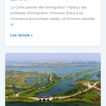
La Chine permet-elle l’immigration ? Aperçu des
politiques d’immigration chinoises Grâce à sa
croissance économique rapide, sa richesse culturelle
et
Lire l’article »
Émigrer
en
Chine
:
Conseils
d’experts
pour
un
déménagement