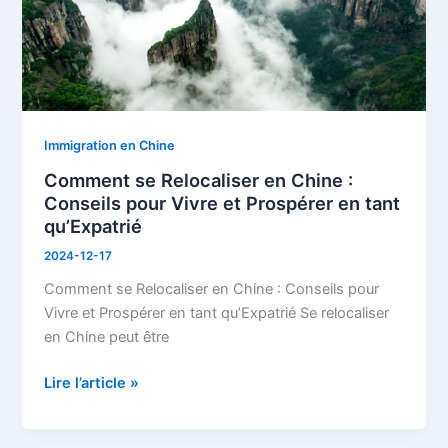
:
Conseils
pour
Vivre
et
Prospérer
en
Immigration en Chine
tant
Comment se Relocaliser en Chine :
qu’Expatrié
Conseils pour Vivre et Prospérer en tant
qu’Expatrié
2024-12-17
Comment se Relocaliser en Chine : Conseils pour
Vivre et Prospérer en tant qu’Expatrié Se relocaliser
en Chine peut être
Lire l’article »