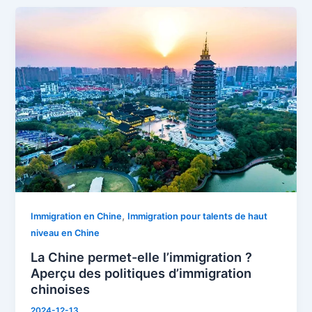
La
Chine
permet-
elle
l’immigration
?
Aperçu
des
politiques
d’immigration
chinoises
,
Immigration en Chine
Immigration pour talents de haut
niveau en Chine
La Chine permet-elle l’immigration ?
Aperçu des politiques d’immigration
chinoises
2024-12-13