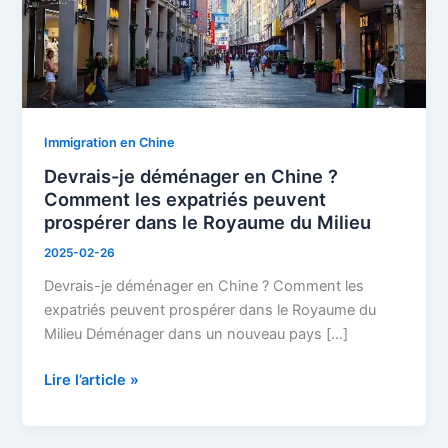
Comment
les
expatriés
peuvent
prospérer
dans
Immigration en Chine
le
Devrais-je déménager en Chine ?
Royaume
Comment les expatriés peuvent
du
prospérer dans le Royaume du Milieu
Milieu
2025-02-26
Devrais-je déménager en Chine ? Comment les
expatriés peuvent prospérer dans le Royaume du
Milieu Déménager dans un nouveau pays […]
Lire l’article »