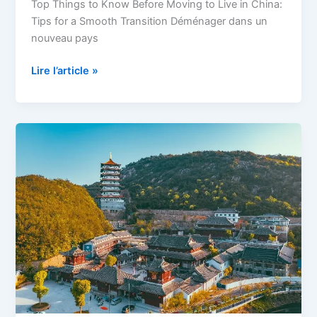
Top Things to Know Before Moving to Live in China:
Tips for a Smooth Transition Déménager dans un
nouveau pays
Lire l’article »
China
Green
Card
K1
:
Le
Guide
Ultime
pour
la
Résidence