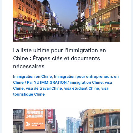
La liste ultime pour l’immigration en
Chine : Étapes clés et documents
nécessaires
Immigration en Chine
,
Immigration pour entrepreneurs en
Chine
/ Par
YU IMMIGRATION
/
immigration Chine
,
visa
Chine
,
visa de travail Chine
,
visa étudiant Chine
,
visa
touristique Chine