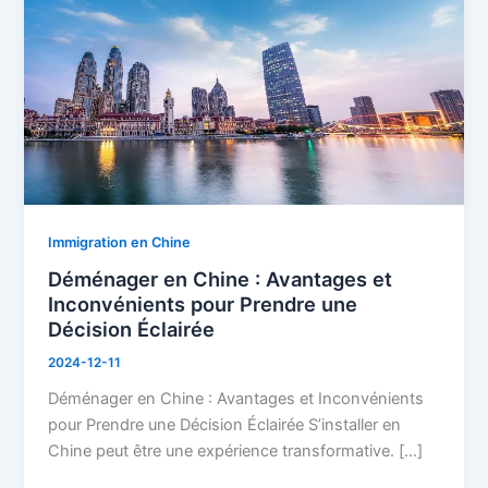
Chine
:
Avantages
et
Inconvénients
pour
Prendre
une
Décision
Immigration en Chine
Éclairée
Déménager en Chine : Avantages et
Inconvénients pour Prendre une
Décision Éclairée
2024-12-11
Déménager en Chine : Avantages et Inconvénients
pour Prendre une Décision Éclairée S’installer en
Chine peut être une expérience transformative. […]