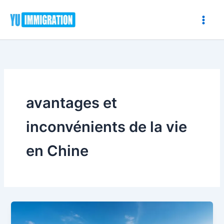
Aller
au
contenu
avantages et
inconvénients de la vie
en Chine
Déménager
en