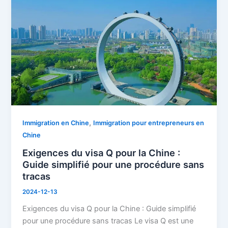
visa
Q
pour
la
Chine
:
Guide
simplifié
pour
une
,
Immigration en Chine
Immigration pour entrepreneurs en
procédure
Chine
sans
Exigences du visa Q pour la Chine :
tracas
Guide simplifié pour une procédure sans
tracas
2024-12-13
Exigences du visa Q pour la Chine : Guide simplifié
pour une procédure sans tracas Le visa Q est une