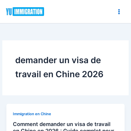
Aller
au
contenu
demander un visa de
travail en Chine 2026
Comment
Immigration en Chine
demander
Comment demander un visa de travail
un
en Chine en 2026 : Guide complet pour