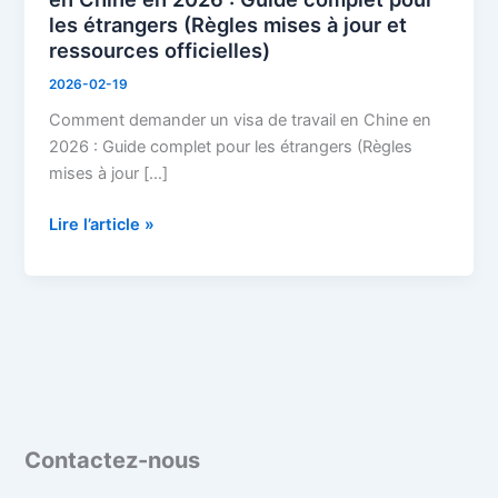
visa
les étrangers (Règles mises à jour et
de
ressources officielles)
travail
2026-02-19
en
Chine
Comment demander un visa de travail en Chine en
en
2026 : Guide complet pour les étrangers (Règles
2026
mises à jour […]
:
Lire l’article »
Guide
complet
pour
les
étrangers
(Règles
mises
à
jour
Contactez-nous
et
ressources