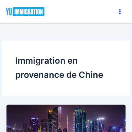
Aller
au
contenu
Immigration en
provenance de Chine
Naviguer
dans
la
politique