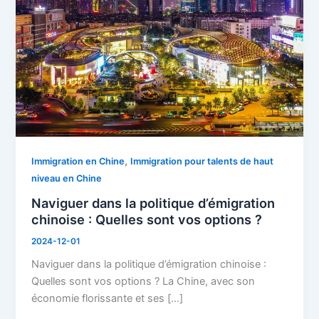
d’émigration
chinoise
:
Quelles
sont
vos
options
?
,
Immigration en Chine
Immigration pour talents de haut
niveau en Chine
Naviguer dans la politique d’émigration
chinoise : Quelles sont vos options ?
2024-12-01
Naviguer dans la politique d’émigration chinoise :
Quelles sont vos options ? La Chine, avec son
économie florissante et ses […]