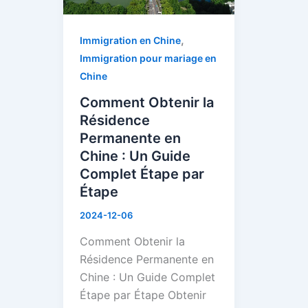
en
Chine
,
Immigration en Chine
:
Immigration pour mariage en
Un
Chine
Guide
Comment Obtenir la
Complet
Résidence
Étape
Permanente en
par
Chine : Un Guide
Étape
Complet Étape par
Étape
2024-12-06
Comment Obtenir la
Résidence Permanente en
Chine : Un Guide Complet
Étape par Étape Obtenir