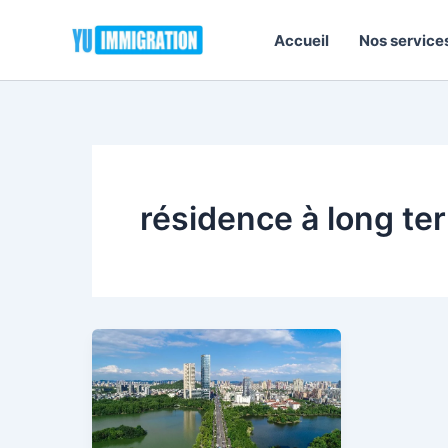
Aller
au
Accueil
Nos service
contenu
résidence à long te
Comment
Obtenir
la
Résidence
Permanente