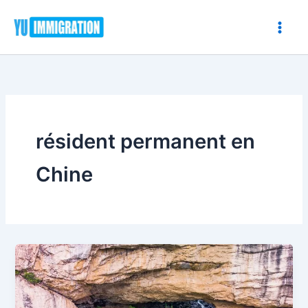
Aller
au
contenu
résident permanent en
Chine
Les
principaux
avantages
de