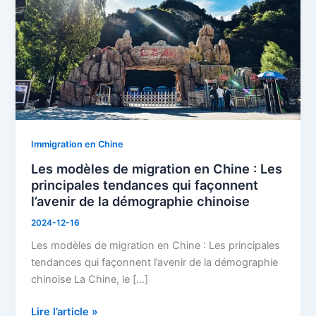
en
Chine
:
Les
principales
tendances
qui
façonnent
Immigration en Chine
l’avenir
de
Les modèles de migration en Chine : Les
la
principales tendances qui façonnent
démographie
l’avenir de la démographie chinoise
chinoise
2024-12-16
Les modèles de migration en Chine : Les principales
tendances qui façonnent l’avenir de la démographie
chinoise La Chine, le […]
Lire l’article »