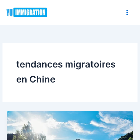
Aller
au
contenu
tendances migratoires
en Chine
Les
modèles
de
migration