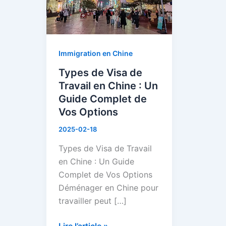
en
Chine
:
Un
Immigration en Chine
Guide
Types de Visa de
Complet
Travail en Chine : Un
de
Guide Complet de
Vos
Vos Options
Options
2025-02-18
Types de Visa de Travail
en Chine : Un Guide
Complet de Vos Options
Déménager en Chine pour
travailler peut […]
Lire l’article »