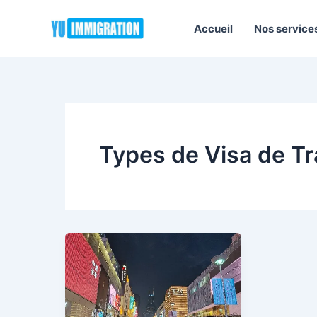
Aller
au
Accueil
Nos service
contenu
Types de Visa de Tr
Types
de
Visa
de
Travail