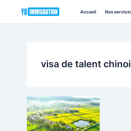
Aller
au
Accueil
Nos service
contenu
visa de talent chino
Politique
migratoire
de
la
Chine