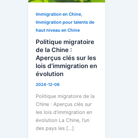
:
,
Immigration en Chine
Aperçus
Immigration pour talents de
clés
haut niveau en Chine
sur
les
Politique migratoire
lois
de la Chine :
d’immigration
Aperçus clés sur les
en
lois d’immigration en
évolution
évolution
2024-12-06
Politique migratoire de la
Chine : Aperçus clés sur
les lois d’immigration en
évolution La Chine, l’un
des pays les […]