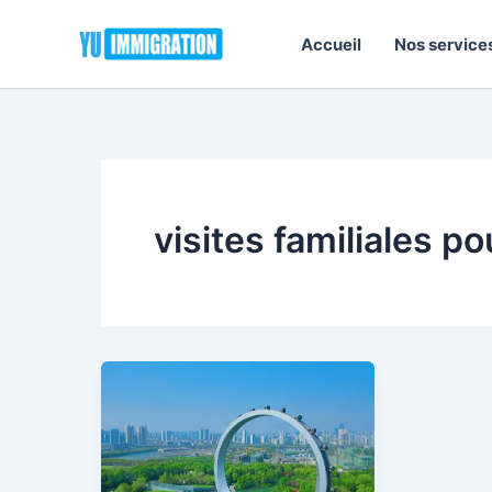
Aller
au
Accueil
Nos service
contenu
visites familiales po
Exigences
du
visa
Q
pour