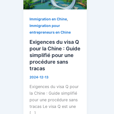
la
Chine
,
:
Immigration en Chine
Guide
Immigration pour
simplifié
entrepreneurs en Chine
pour
Exigences du visa Q
une
pour la Chine : Guide
procédure
simplifié pour une
sans
procédure sans
tracas
tracas
2024-12-13
Exigences du visa Q pour
la Chine : Guide simplifié
pour une procédure sans
tracas Le visa Q est une
[…]